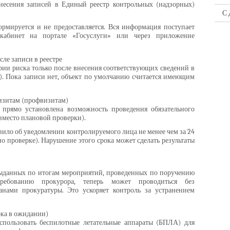
несения записей в Единый реестр контрольных (надзорных)
С 
мируется и не предоставляется. Вся информация поступает
абинет на портале «Госуслуги» или через приложение
сле записи в реестре
рии риска только после внесения соответствующих сведений в
). Пока записи нет, объект по умолчанию считается имеющим
изитам (профвизитам)
 прямо установлена возможность проведения обязательного
(вместо плановой проверки).
ило об уведомлении контролируемого лица не менее чем за 24
но проверке). Нарушение этого срока может сделать результаты
ыданных по итогам мероприятий, проведенных по поручению
требованию прокурора, теперь может проводиться без
анами прокуратуры. Это ускоряет контроль за устранением
ока в ожидании)
спользовать беспилотные летательные аппараты (БПЛА) для