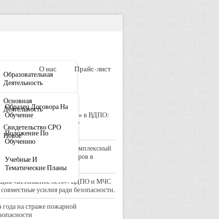
цензии
О нас
Прайс-лист
Образовательная
Деятельность
 деятельность
Основная
Образец Договора На
Деятельность
 Визит «Движения Первых» в ВДПО:
Обучение
 волонтёрства к пожарному
Свидетельство СРО
бровольчеству
Положение По
Новое
Обучению
жарная техника и игры: комплексный
дход к профилактике пожаров в
Учебные И
ллеровском районе
Тематические Планы
ция «Безопасное лето»: ВДПО и МЧС
совместные усилия ради безопасности.
4 года на страже пожарной
зопасности