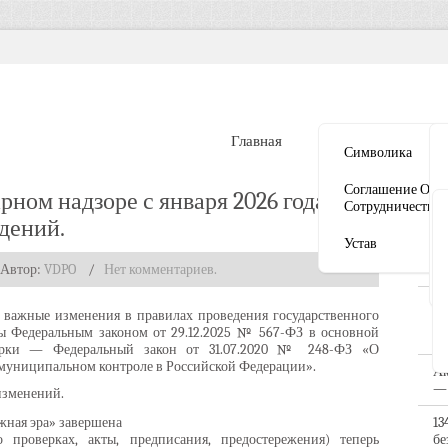
Главная
Документы
Ли
Символика
Соглашение О
рном надзоре с января 2026 года?
Наша
Сотрудничестве
дений.
🔥
Устав
от
Автор:
VDPO
/
Нет комментариев.
до
По
у важные изменения в правилах проведения государственного
по
ы Федеральным законом от 29.12.2025 № 567-ФЗ в основной
Ми
ерки — Федеральный закон от 31.07.2020 № 248-ФЗ «О
и муниципальном контроле в Российской Федерации».
Ак
— 
изменений.
жная эра» завершена
13
проверках, акты, предписания, предостережения) теперь
бе