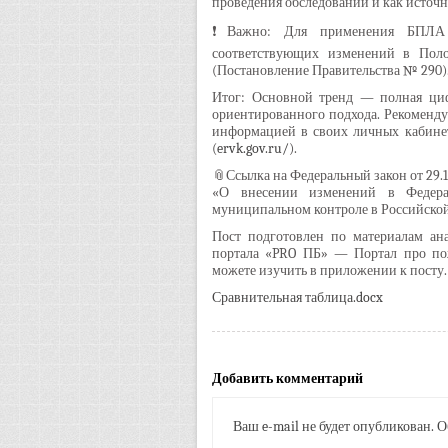
проведения обследований и как источ
❗Важно: Для применения БПЛА в
соответствующих изменений в Поло
(Постановление Правительства № 290).
Итог: Основной тренд — полная циф
ориентированного подхода. Рекоменду
информацией в своих личных кабинет
(
ervk.gov.ru/
).
📎Ссылка на Федеральный закон от 29.
«О внесении изменений в Федерал
муниципальном контроле в Российско
Пост подготовлен по материалам ана
портала «PRO ПБ» — Портал про по
можете изучить в приложении к посту.
Сравнительная таблица
.docx
Добавить комментарий
Ваш e-mail не будет опубликован.
О