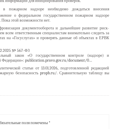
ник информации для инициирования проверок.
 пожарном надзоре необходимо дождаться внесения
жение о федеральном государственном пожарном надзоре
 Пока этой возможности нет.
ровизация документооборота и дальнейшее развитие риск-
ем всем ответственным специалистам внимательно следить за
ах на «Госуслугах» и проверять данные об объектах в ЕРВК
12.2025 № 567-ФЗ
ьный закон «О государственном контроле (надзоре) и
й Федерации»:
publication.pravo.gov.ru/document/0…
литической статьи от 13.01.2026, подготовленной редакцией
жарную безопасность
propb.ru/
. Сравнительную таблицу вы
бязательные поля помечены
*