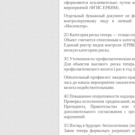
оформляются исключительно путем в
мероприятий (ФГИС ЕРКНМ).
Отдельный бумажный документ не фор
контролируемому лицу в личный к
«Инспектор».
2⃣ Категория риска теперь — только по
Объект считается отнесенным к катего
Единый реестр видов контроля (ЕРВК
низкую категорию риска.
3⃣ Уточнения по профилактическим в
Для объектов высокого риска теперь
профилактического визита 1 раз в год 
Обязательный профвизит: введено прав
часа до начала мероприятия (аналогич
визита недействительными.
4⃣ Повышение оперативности надзора
Проверка исполнения предписаний, в
Президента, Правительства или 
дополнительного согласования с орг
нарушений.
5⃣ Взгляд в будущее: беспилотники (п
Закон теперь формально разрешает и